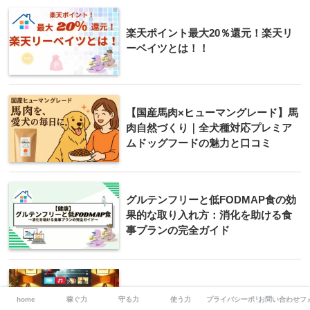
楽天ポイント最大20％還元！楽天リ
ーベイツとは！！
【国産馬肉×ヒューマングレード】馬
肉自然づくり｜全犬種対応プレミア
ムドッグフードの魅力と口コミ
グルテンフリーと低FODMAP食の効
果的な取り入れ方：消化を助ける食
事プランの完全ガイド
エンタメ好き必見！music.jpで楽し
home
稼ぐ力
守る力
使う力
プライバシーポリシー/免責事項
お問い合わせフ
む多彩なコンテンツの魅力