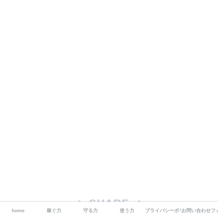
SHARE
home
稼ぐ力
守る力
使う力
プライバシーポリシー/免責事項
お問い合わせフ