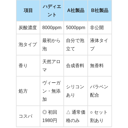
ハディエ
項目
A社製品
B社製品
ント
炭酸濃度
8000ppm
5000ppm
非公開
最初から
自分で泡
液体タイ
泡タイプ
泡
立て
プ
天然アロ
香り
合成香料
無香料
マ
ヴィーガ
シリコン
パラベン
処方
ン・無添
あり
配合
加
◎ 初回
△ 通常価
○ セット
コスパ
1980円
格のみ
割あり