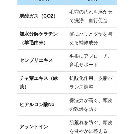
毛穴の汚れを浮かせ
炭酸ガス（CO2）
て洗浄、血行促進
加水分解ケラチン
髪にハリとツヤを与
（羊毛由来）
える補修成分
毛根にアプローチ、
センブリエキス
育毛サポート
チャ葉エキス（緑
抗酸化作用、皮脂バ
茶）
ランス調整
保湿力が高く、頭皮
ヒアルロン酸Na
の乾燥を防ぐ
肌荒れを防ぐ、頭皮
アラントイン
を健やかに整える