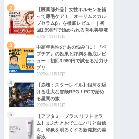
2
【医薬部外品】女性ホルモンを補
って薄毛ケア！「オーリムスカル
プセラムβ」を徹底レビュー｜初
回1,990円で始められる育毛美容液
2025年11月17日
3
中高年男性の“あの悩み”に！『ペ
プチア』の効果と評判を徹底レビ
ュー｜初回3,980円で試せる活力サ
プリ
2025年11月17日
4
【崩壊：スターレイル】銀河を駆
ける壮大な冒険RPG！PCで始め
る星間の旅
2025年11月11日
5
【アフタミープラス リフトセラ
ム】まぶたとおでこにハリと自信
を。印象を明るくする新発想の美
容液