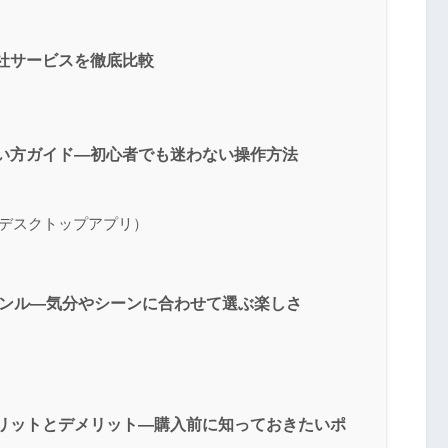
edと他社サービスを徹底比較
itedの使い方ガイド―初心者でも迷わない操作方法
・デスクトップアプリ）
ャンル―気分やシーンに合わせて選ぶ楽しさ
itedのメリットとデメリット―購入前に知っておきたいポ