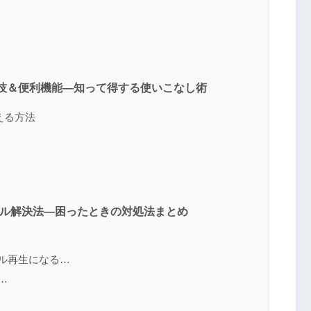
itedの裏技＆便利機能―知って得する使いこなし術
替える方法
ブル解決法―困ったときの対処法まとめ
フル再生になる…
…