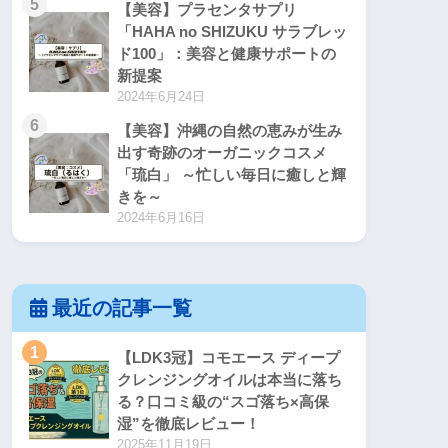
5
【美容】プラセンタサプリ
「HAHA no SHIZUKU サラブレッ
ド100」：美容と健康サポートの
新提案
2024年6月24日
6
【美容】沖縄の自然の恵みが生み
出す奇跡のオーガニックコスメ
「琉白」 ～忙しい毎日に癒しと輝
きを～
2024年6月16日
最近の記事一覧
1
【LDK3冠】コモエース ディープ
クレンジングオイルは本当に落ち
る？口コミ級の“スゴ落ち×高保
湿”を徹底レビュー！
2025年11月19日