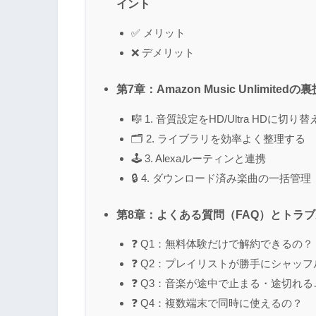
イント
✅ メリット
❌ デメリット
第7章：Amazon Music Unlim
🎼 1. 音質設定をHD/Ultra HDに切り
🗂 2. ライブラリを効率よく整理する
🕹 3. Alexaルーティンと連携
🔒 4. ダウンロード済み楽曲の一括管理
第8章：よくある質問（FAQ）とトラ
❓ Q1：無料体験だけで解約できるの？
❓ Q2：プレイリストが勝手にシャッ
❓ Q3：音楽が途中で止まる・途切れる
❓ Q4：複数端末で同時に使えるの？