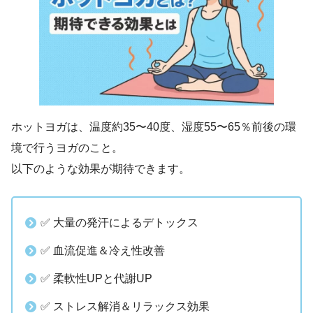
ホットヨガは、温度約35〜40度、湿度55〜65％前後の環
境で行うヨガのこと。
以下のような効果が期待できます。
✅ 大量の発汗によるデトックス
✅ 血流促進＆冷え性改善
✅ 柔軟性UPと代謝UP
✅ ストレス解消＆リラックス効果