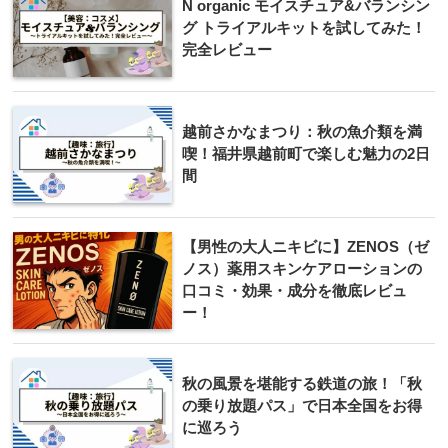
N organic モイスチュア&バランシン
グ トライアルキットを試してみた！
完全レビュー
越前さかなまつり：秋の魚介類を満
喫！福井県越前町で楽しむ魅力の2日
間
【男性の大人ニキビに】ZENOS（ゼ
ノス）薬用スキンケアローションの
口コミ・効果・成分を徹底レビュ
ー！
秋の風景を堪能する鉄道の旅！「秋
の乗り放題パス」で日本全国をお得
に巡ろう