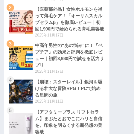
2
【医薬部外品】女性ホルモンを補
って薄毛ケア！「オーリムスカル
プセラムβ」を徹底レビュー｜初
回1,990円で始められる育毛美容液
2025年11月17日
3
中高年男性の“あの悩み”に！『ペ
プチア』の効果と評判を徹底レビ
ュー｜初回3,980円で試せる活力サ
プリ
2025年11月17日
4
【崩壊：スターレイル】銀河を駆
ける壮大な冒険RPG！PCで始め
る星間の旅
2025年11月11日
5
【アフタミープラス リフトセラ
ム】まぶたとおでこにハリと自信
を。印象を明るくする新発想の美
容液