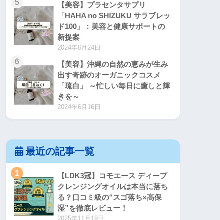
5
【美容】プラセンタサプリ
「HAHA no SHIZUKU サラブレッ
ド100」：美容と健康サポートの
新提案
2024年6月24日
6
【美容】沖縄の自然の恵みが生み
出す奇跡のオーガニックコスメ
「琉白」 ～忙しい毎日に癒しと輝
きを～
2024年6月16日
最近の記事一覧
1
【LDK3冠】コモエース ディープ
クレンジングオイルは本当に落ち
る？口コミ級の“スゴ落ち×高保
湿”を徹底レビュー！
2025年11月19日