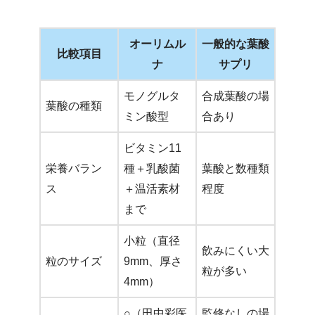
オーリムル
一般的な葉酸
比較項目
ナ
サプリ
モノグルタ
合成葉酸の場
葉酸の種類
ミン酸型
合あり
ビタミン11
栄養バラン
種＋乳酸菌
葉酸と数種類
ス
＋温活素材
程度
まで
小粒（直径
飲みにくい大
粒のサイズ
9mm、厚さ
粒が多い
4mm）
○（田中彩医
監修なしの場