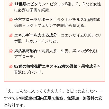
11種類のビタミン
：ビタミンB群、C、Dなど女性
に必要な栄養を網羅。
子宮フローラサポート
：ラクトバチルス乳酸菌50
億個＋ラクトフェリンで内側から整える。
エネルギーを支える成分
：コエンザイムQ10、αリ
ポ酸、L-カルニチンなど。
温活素材配合
：高麗人参、生姜、黒マカが冷えに
アプローチ。
82種の植物発酵エキス＋22種の野菜・果物成分
も
贅沢にブレンド。
「え、こんなに入ってて大丈夫？」と思ったあなたへ──
すべてGMP認定の国内工場で製造、無添加・無香料の安
全設計
です。