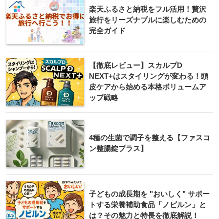
楽天ふるさと納税をフル活用！贅沢
旅行をリーズナブルに楽しむための
完全ガイド
【徹底レビュー】スカルプD
NEXT+はスタイリングが変わる！頭
皮ケアから始める本格ボリュームア
ップ戦略
4種の生菌で調子を整える【ファスコ
ン整腸錠プラス】
子どもの成長期を "おいしく" サポー
トする栄養補助食品「ノビルン」と
は？その魅力と特長を徹底解説！