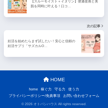
【スルーモイスト＋イヌリン】便通改善と美
肌を同時に叶える！口コ…
次の記事
妊活を始めたらまず試したい！安心と信頼の
妊活サプリ「サズカルO…
HOME
home
稼ぐ力
守る力
使う力
プライバシーポリシー/免責事項
お問い合わせフォーム
© 2026 オトバシハウス All rights reserved.