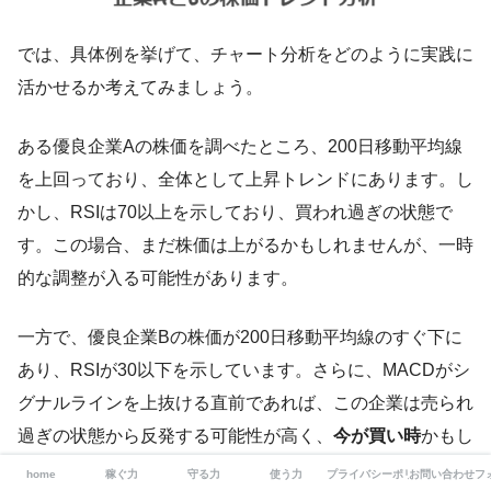
では、具体例を挙げて、チャート分析をどのように実践に
活かせるか考えてみましょう。
ある優良企業Aの株価を調べたところ、200日移動平均線
を上回っており、全体として上昇トレンドにあります。し
かし、RSIは70以上を示しており、買われ過ぎの状態で
す。この場合、まだ株価は上がるかもしれませんが、一時
的な調整が入る可能性があります。
一方で、優良企業Bの株価が200日移動平均線のすぐ下に
あり、RSIが30以下を示しています。さらに、MACDがシ
グナルラインを上抜ける直前であれば、この企業は売られ
過ぎの状態から反発する可能性が高く、
今が買い時
かもし
れません。
home
稼ぐ力
守る力
使う力
プライバシーポリシー/免責事項
お問い合わせフ