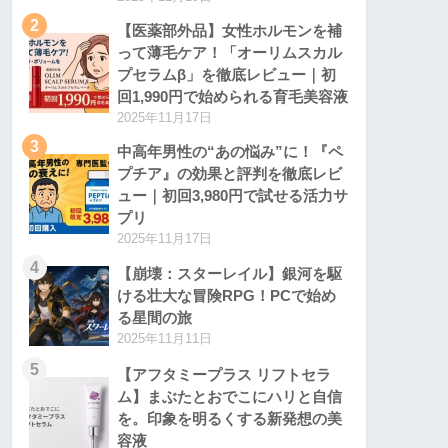
2
【医薬部外品】女性ホルモンを補
って薄毛ケア！「オーリムスカル
プセラムβ」を徹底レビュー｜初
回1,990円で始められる育毛美容液
2025年11月17日
3
中高年男性の“あの悩み”に！『ペ
プチア』の効果と評判を徹底レビ
ュー｜初回3,980円で試せる活力サ
プリ
2025年11月17日
4
【崩壊：スターレイル】銀河を駆
ける壮大な冒険RPG！PCで始め
る星間の旅
2025年11月11日
5
【アフタミープラス リフトセラ
ム】まぶたとおでこにハリと自信
を。印象を明るくする新発想の美
容液