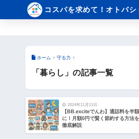
コスパを求めて！オトバシ
ホーム
守る力
「暮らし」の記事一覧
2024年11月11日
【BB.exciteでんわ】通話料を半
に！月額0円で賢く節約する方法
徹底解説