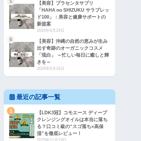
5
【美容】プラセンタサプリ
「HAHA no SHIZUKU サラブレッ
ド100」：美容と健康サポートの
新提案
2024年6月24日
6
【美容】沖縄の自然の恵みが生み
出す奇跡のオーガニックコスメ
「琉白」 ～忙しい毎日に癒しと輝
きを～
2024年6月16日
最近の記事一覧
1
【LDK3冠】コモエース ディープ
クレンジングオイルは本当に落ち
る？口コミ級の“スゴ落ち×高保
湿”を徹底レビュー！
2025年11月19日