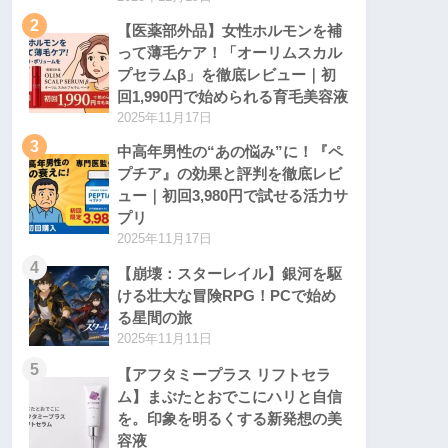
2
【医薬部外品】女性ホルモンを補
って薄毛ケア！「オーリムスカル
プセラムβ」を徹底レビュー｜初
回1,990円で始められる育毛美容液
2025年11月17日
3
中高年男性の“あの悩み”に！『ペ
プチア』の効果と評判を徹底レビ
ュー｜初回3,980円で試せる活力サ
プリ
2025年11月17日
4
【崩壊：スターレイル】銀河を駆
ける壮大な冒険RPG！PCで始め
る星間の旅
2025年11月11日
5
【アフタミープラス リフトセラ
ム】まぶたとおでこにハリと自信
を。印象を明るくする新発想の美
容液