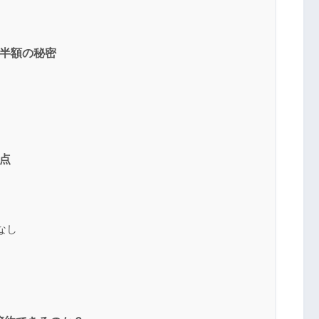
話料半額の秘密
意点
なし