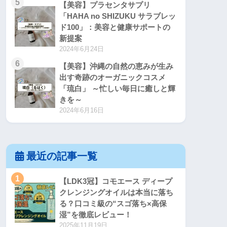
5
【美容】プラセンタサプリ
「HAHA no SHIZUKU サラブレッ
ド100」：美容と健康サポートの
新提案
2024年6月24日
6
【美容】沖縄の自然の恵みが生み
出す奇跡のオーガニックコスメ
「琉白」 ～忙しい毎日に癒しと輝
きを～
2024年6月16日
最近の記事一覧
1
【LDK3冠】コモエース ディープ
クレンジングオイルは本当に落ち
る？口コミ級の“スゴ落ち×高保
湿”を徹底レビュー！
2025年11月19日