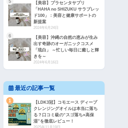
5
【美容】プラセンタサプリ
「HAHA no SHIZUKU サラブレッ
ド100」：美容と健康サポートの
新提案
2024年6月24日
6
【美容】沖縄の自然の恵みが生み
出す奇跡のオーガニックコスメ
「琉白」 ～忙しい毎日に癒しと輝
きを～
2024年6月16日
最近の記事一覧
1
【LDK3冠】コモエース ディープ
クレンジングオイルは本当に落ち
る？口コミ級の“スゴ落ち×高保
湿”を徹底レビュー！
2025年11月19日