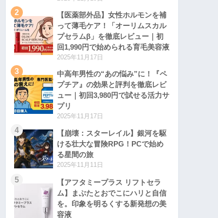
2
【医薬部外品】女性ホルモンを補
って薄毛ケア！「オーリムスカル
プセラムβ」を徹底レビュー｜初
回1,990円で始められる育毛美容液
2025年11月17日
3
中高年男性の“あの悩み”に！『ペ
プチア』の効果と評判を徹底レビ
ュー｜初回3,980円で試せる活力サ
プリ
2025年11月17日
4
【崩壊：スターレイル】銀河を駆
ける壮大な冒険RPG！PCで始め
る星間の旅
2025年11月11日
5
【アフタミープラス リフトセラ
ム】まぶたとおでこにハリと自信
を。印象を明るくする新発想の美
容液