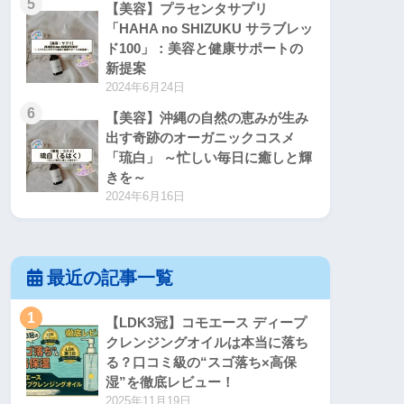
5
【美容】プラセンタサプリ
「HAHA no SHIZUKU サラブレッ
ド100」：美容と健康サポートの
新提案
2024年6月24日
6
【美容】沖縄の自然の恵みが生み
出す奇跡のオーガニックコスメ
「琉白」 ～忙しい毎日に癒しと輝
きを～
2024年6月16日
最近の記事一覧
1
【LDK3冠】コモエース ディープ
クレンジングオイルは本当に落ち
る？口コミ級の“スゴ落ち×高保
湿”を徹底レビュー！
2025年11月19日