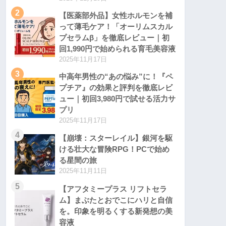
2
【医薬部外品】女性ホルモンを補
って薄毛ケア！「オーリムスカル
プセラムβ」を徹底レビュー｜初
回1,990円で始められる育毛美容液
2025年11月17日
3
中高年男性の“あの悩み”に！『ペ
プチア』の効果と評判を徹底レビ
ュー｜初回3,980円で試せる活力サ
プリ
2025年11月17日
4
【崩壊：スターレイル】銀河を駆
ける壮大な冒険RPG！PCで始め
る星間の旅
2025年11月11日
5
【アフタミープラス リフトセラ
ム】まぶたとおでこにハリと自信
を。印象を明るくする新発想の美
容液