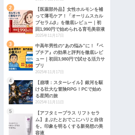
2
【医薬部外品】女性ホルモンを補
って薄毛ケア！「オーリムスカル
プセラムβ」を徹底レビュー｜初
回1,990円で始められる育毛美容液
2025年11月17日
3
中高年男性の“あの悩み”に！『ペ
プチア』の効果と評判を徹底レビ
ュー｜初回3,980円で試せる活力サ
プリ
2025年11月17日
4
【崩壊：スターレイル】銀河を駆
ける壮大な冒険RPG！PCで始め
る星間の旅
2025年11月11日
5
【アフタミープラス リフトセラ
ム】まぶたとおでこにハリと自信
を。印象を明るくする新発想の美
容液