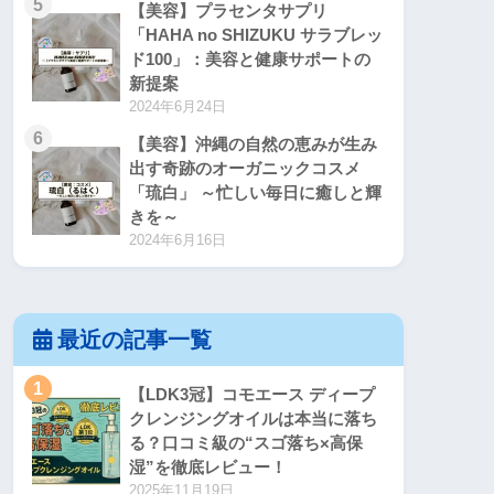
5
【美容】プラセンタサプリ
「HAHA no SHIZUKU サラブレッ
ド100」：美容と健康サポートの
新提案
2024年6月24日
6
【美容】沖縄の自然の恵みが生み
出す奇跡のオーガニックコスメ
「琉白」 ～忙しい毎日に癒しと輝
きを～
2024年6月16日
最近の記事一覧
1
【LDK3冠】コモエース ディープ
クレンジングオイルは本当に落ち
る？口コミ級の“スゴ落ち×高保
湿”を徹底レビュー！
2025年11月19日