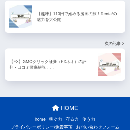
【趣味】110円で始める漫画の旅！Renta!の
魅力を大公開
次の記事
【FX】GMOクリック証券（FXネオ）の評
判・口コミ徹底解説：…
HOME
home
稼ぐ力
守る力
使う力
プライバシーポリシー/免責事項
お問い合わせフォーム