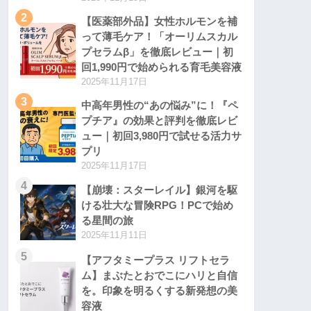
2
【医薬部外品】女性ホルモンを補
って薄毛ケア！「オーリムスカル
プセラムβ」を徹底レビュー｜初
回1,990円で始められる育毛美容液
2025年11月17日
3
中高年男性の“あの悩み”に！『ペ
プチア』の効果と評判を徹底レビ
ュー｜初回3,980円で試せる活力サ
プリ
2025年11月17日
4
【崩壊：スターレイル】銀河を駆
ける壮大な冒険RPG！PCで始め
る星間の旅
2025年11月11日
5
【アフタミープラス リフトセラ
ム】まぶたとおでこにハリと自信
を。印象を明るくする新発想の美
容液