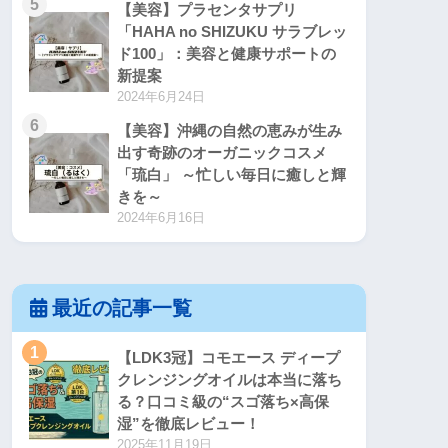
5
【美容】プラセンタサプリ
「HAHA no SHIZUKU サラブレッ
ド100」：美容と健康サポートの
新提案
2024年6月24日
6
【美容】沖縄の自然の恵みが生み
出す奇跡のオーガニックコスメ
「琉白」 ～忙しい毎日に癒しと輝
きを～
2024年6月16日
最近の記事一覧
1
【LDK3冠】コモエース ディープ
クレンジングオイルは本当に落ち
る？口コミ級の“スゴ落ち×高保
湿”を徹底レビュー！
2025年11月19日