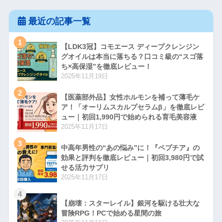
最近の記事一覧
1
【LDK3冠】コモエース ディープクレンジン
グオイルは本当に落ちる？口コミ級の“スゴ落
ち×高保湿”を徹底レビュー！
2025年11月19日
2
【医薬部外品】女性ホルモンを補って薄毛ケ
ア！「オーリムスカルプセラムβ」を徹底レビ
ュー｜初回1,990円で始められる育毛美容液
2025年11月17日
3
中高年男性の“あの悩み”に！『ペプチア』の
効果と評判を徹底レビュー｜初回3,980円で試
せる活力サプリ
2025年11月17日
4
【崩壊：スターレイル】銀河を駆ける壮大な
冒険RPG！PCで始める星間の旅