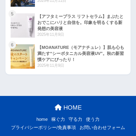
2025年11月11日
5
【アフタミープラス リフトセラム】まぶたと
おでこにハリと自信を。印象を明るくする新
発想の美容液
2025年11月9日
6
【MOANATURE（モアナチュレ）】肌も心も
満たす“シーボタニカル美容液UV”。秋の新習
慣ケアにぴったり！
2025年11月9日
HOME
home
稼ぐ力
守る力
使う力
プライバシーポリシー/免責事項
お問い合わせフォーム