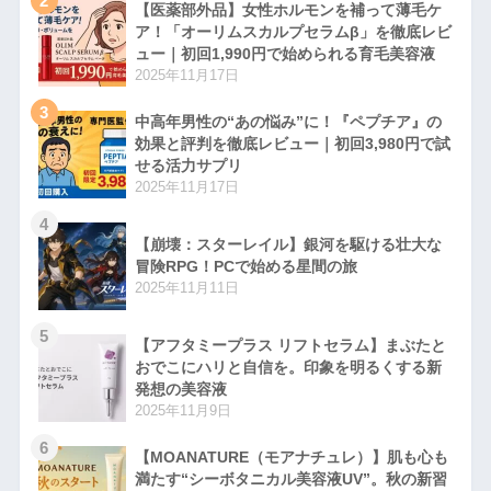
2
【医薬部外品】女性ホルモンを補って薄毛ケ
ア！「オーリムスカルプセラムβ」を徹底レビ
ュー｜初回1,990円で始められる育毛美容液
2025年11月17日
3
中高年男性の“あの悩み”に！『ペプチア』の
効果と評判を徹底レビュー｜初回3,980円で試
せる活力サプリ
2025年11月17日
4
【崩壊：スターレイル】銀河を駆ける壮大な
冒険RPG！PCで始める星間の旅
2025年11月11日
5
【アフタミープラス リフトセラム】まぶたと
おでこにハリと自信を。印象を明るくする新
発想の美容液
2025年11月9日
6
【MOANATURE（モアナチュレ）】肌も心も
満たす“シーボタニカル美容液UV”。秋の新習