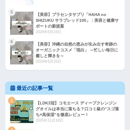
5
【美容】プラセンタサプリ「HAHA no
SHIZUKU サラブレッド100」：美容と健康サ
ポートの新提案
2024年6月24日
6
【美容】沖縄の自然の恵みが生み出す奇跡の
オーガニックコスメ「琉白」 ～忙しい毎日に
癒しと輝きを～
2024年6月16日
最近の記事一覧
1
【LDK3冠】コモエース ディープクレンジン
グオイルは本当に落ちる？口コミ級の“スゴ落
ち×高保湿”を徹底レビュー！
2025年11月19日