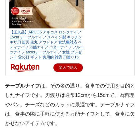
【正規品】ARCOS アルコス ロングナイフ
15cm テーブルナイフ スペイン製 キッチン
ギザ刃 波刃 先丸 アウトドア 食洗機対応 ペ
ティナイフ 万能ナイフ バターナイフ フルー
ツナイフ arcosテーブルナイフ 女性 プレゼ
ント 父の日 ギフト 実用的 雑貨 刃渡り15
楽天で購入
テーブルナイフ
は、その名の通り、食卓での使用を目的と
したナイフです。刃渡りは通常12cmから15cmで、肉料理
やパン、チーズなどのカットに最適です。テーブルナイフ
は、食事の際に手軽に使える万能ナイフとして、食卓に欠
かせないアイテムです。