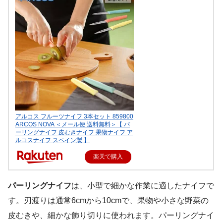
アルコス フルーツナイフ 3本セット 859800
ARCOS NOVA ＜メール便 送料無料＞【 パ
ーリングナイフ 皮むきナイフ 果物ナイフ ア
ルコスナイフ スペイン製 】
楽天で購入
パーリングナイフ
は、小型で細かな作業に適したナイフで
す。刃渡りは通常6cmから10cmで、果物や小さな野菜の
皮むきや、細かな飾り切りに使われます。パーリングナイ